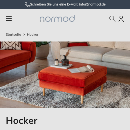
Zum
Schreiben Sie uns eine E-Mail: info@normod.de
Inhalt
Normod
springen
DE
Startseite
Hocker
Hocker