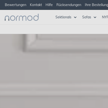
Zum
Bewertungen
Kontakt
Hilfe
Rücksendungen
Ihre Bestellun
Inhalt
springen
Normod
Sektionals
Sofas
NYR
DE