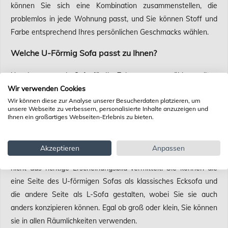
können Sie sich eine Kombination zusammenstellen, die
problemlos in jede Wohnung passt, und Sie können Stoff und
Farbe entsprechend Ihres persönlichen Geschmacks wählen.
Welche U-Förmig Sofa passt zu Ihnen?
Um das passende Sofa für Ihr Zuhause auszuwählen, sollten
Wir verwenden Cookies
Sie als erstes die Maße nehmen. Da U-förmige Sofas einen
Wir können diese zur Analyse unserer Besucherdaten platzieren, um
großen Platz in Ihrem Wohnbereich einnehmen, ist es sehr
unsere Webseite zu verbessern, personalisierte Inhalte anzuzeigen und
wichtig, dass Sie die Maße Ihres Wohnzimmers genau kennen.
Ihnen ein großartiges Webseiten-Erlebnis zu bieten.
Damit Ihre Wohnlandschaft in U-Form genau richtig steht,
sollten Sie unbedingt die Winkel der Wände ausmessen. Wenn
Akzeptieren
Anpassen
Ihre Wände offen sind, kann es sein, dass Ihr Sofa im Raum
nicht das richtige Erscheinungsbild vermittelt. Sie können die
eine Seite des U-förmigen Sofas als klassisches Ecksofa und
die andere Seite als L-Sofa gestalten, wobei Sie sie auch
anders konzipieren können. Egal ob groß oder klein, Sie können
sie in allen Räumlichkeiten verwenden.