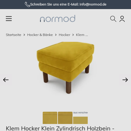
Zum
Schreiben Sie uns eine E-Mail: info@normod.de
Inhalt
Normod
springen
DE
Startseite
Hocker & Bänke
Hocker
Klem ...
Klem Hocker Klein Zylindrisch Holzbein -