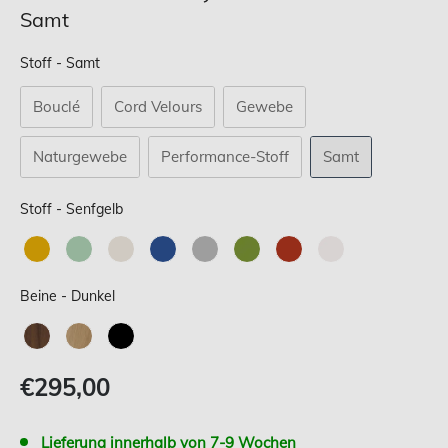
Samt
Stoff
Stoff
-
Samt
Bouclé
Cord Velours
Gewebe
Naturgewebe
Performance-Stoff
Samt
Stoff
Stoff
-
Senfgelb
Beine
Beine
-
Dunkel
Verkaufspreis
€295,00
Lieferung innerhalb von 7-9 Wochen