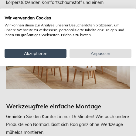
körperstützenden Komfortschaumstoff und einem
minimalistischen Design, das sich in jede Ecke Ihres Hauses
Wir verwenden Cookies
einfügt, neue Standards in der Stuhlgestaltung.
Wir können diese zur Analyse unserer Besucherdaten platzieren, um
unsere Webseite zu verbessern, personalisierte Inhalte anzuzeigen und
Ihnen ein großartiges Webseiten-Erlebnis zu bieten.
Akzeptieren
Anpassen
Werkzeugfreie einfache Montage
Genießen Sie den Komfort in nur 15 Minuten! Wie auch andere
Produkte von Normod, lässt sich Roa ganz ohne Werkzeuge
mühelos montieren.