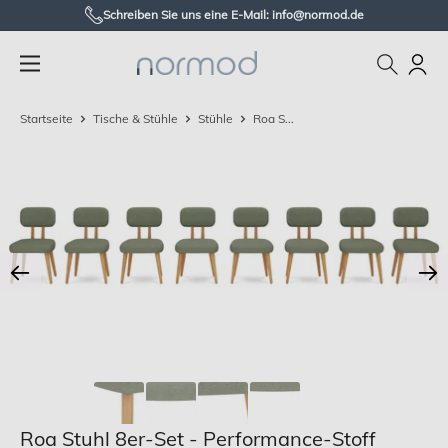
Zum
Schreiben Sie uns eine E-Mail: info@normod.de
Inhalt
Normod
springen
DE
Startseite
Tische & Stühle
Stühle
Roa S...
Roa Stuhl 8er-Set - Performance-Stoff