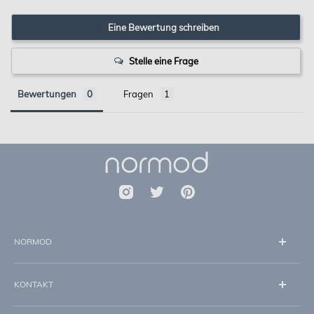
Eine Bewertung schreiben
Stelle eine Frage
Bewertungen
Fragen
NORMOD
Über uns
KONTAKT
Impressum
Datenschutz
info@normod.de