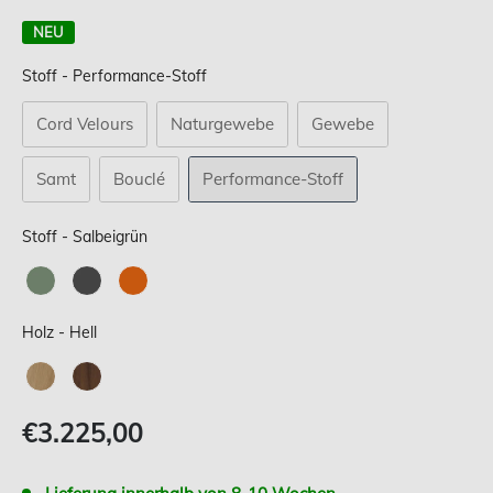
NEU
Stoff
Stoff
-
Performance-Stoff
Cord Velours
Naturgewebe
Gewebe
Samt
Bouclé
Performance-Stoff
Stoff
Stoff
-
Salbeigrün
Holz
Holz
-
Hell
Verkaufspreis
€3.225,00