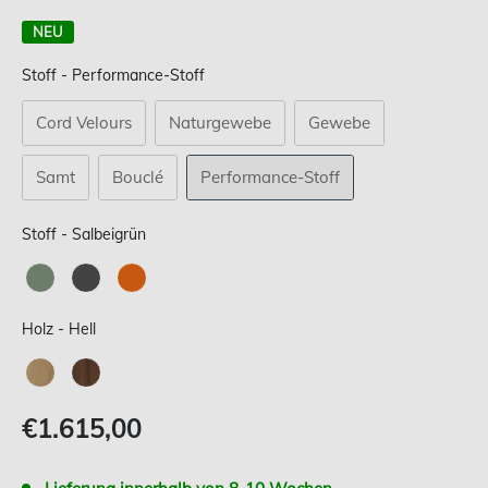
NEU
Stoff
Stoff
-
Performance-Stoff
Cord Velours
Naturgewebe
Gewebe
Samt
Bouclé
Performance-Stoff
Stoff
Stoff
-
Salbeigrün
Holz
Holz
-
Hell
Verkaufspreis
€1.615,00