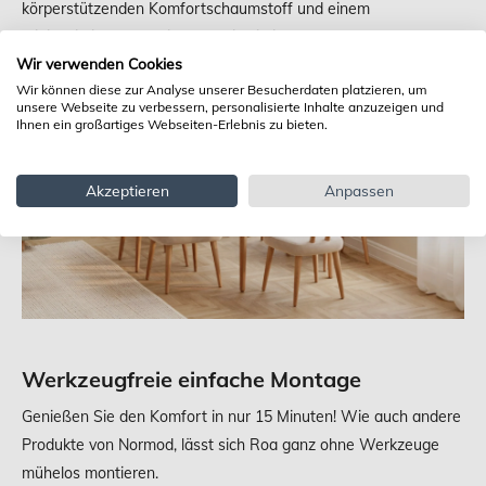
körperstützenden Komfortschaumstoff und einem
minimalistischen Design, das sich in jede Ecke Ihres Hauses
Wir verwenden Cookies
einfügt, neue Standards in der Stuhlgestaltung.
Wir können diese zur Analyse unserer Besucherdaten platzieren, um
unsere Webseite zu verbessern, personalisierte Inhalte anzuzeigen und
Ihnen ein großartiges Webseiten-Erlebnis zu bieten.
Akzeptieren
Anpassen
Werkzeugfreie einfache Montage
Genießen Sie den Komfort in nur 15 Minuten! Wie auch andere
Produkte von Normod, lässt sich Roa ganz ohne Werkzeuge
mühelos montieren.