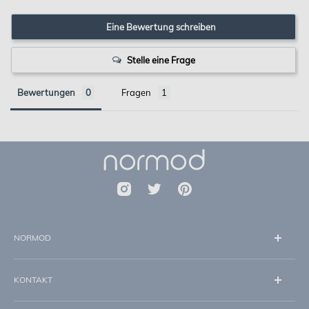
Eine Bewertung schreiben
Stelle eine Frage
Bewertungen
Fragen
NORMOD
Über uns
KONTAKT
Impressum
Datenschutz
info@normod.de