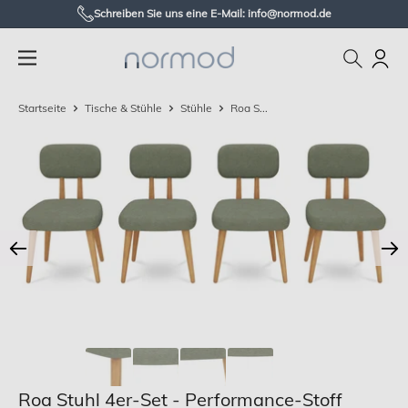
Zum
Schreiben Sie uns eine E-Mail: info@normod.de
Inhalt
Normod
springen
DE
Startseite
Tische & Stühle
Stühle
Roa S...
Roa Stuhl 4er-Set - Performance-Stoff