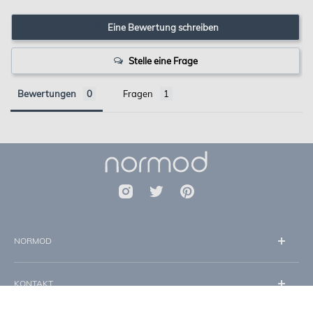
Eine Bewertung schreiben
Stelle eine Frage
Bewertungen
Fragen
NORMOD
Über uns
KONTAKT
Impressum
Datenschutz
info@normod.de