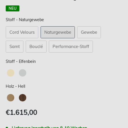
NEU
Stoff
Stoff
-
Naturgewebe
Cord Velours
Naturgewebe
Gewebe
Samt
Bouclé
Performance-Stoff
Stoff
Stoff
-
Elfenbein
Holz
Holz
-
Hell
Verkaufspreis
€1.615,00