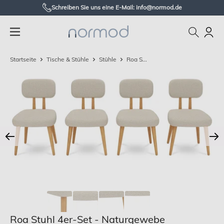
Zum
Schreiben Sie uns eine E-Mail: info@normod.de
Inhalt
Normod
springen
DE
Startseite
Tische & Stühle
Stühle
Roa S...
Roa Stuhl 4er-Set - Naturgewebe