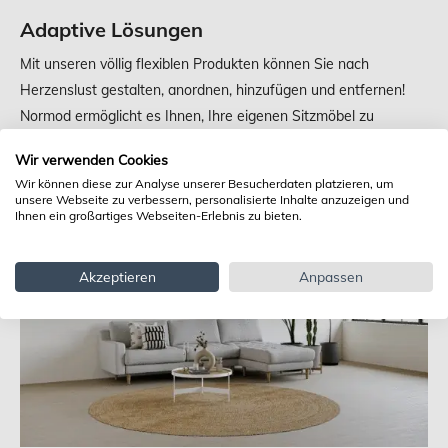
Adaptive Lösungen
Mit unseren völlig flexiblen Produkten können Sie nach
Herzenslust gestalten, anordnen, hinzufügen und entfernen!
Normod ermöglicht es Ihnen, Ihre eigenen Sitzmöbel zu
entwerfen, mit oder ohne Eckanordnung. Und das Beste daran
Wir verwenden Cookies
ist, dass Sie Ihre Einrichtung so oft ändern können, wie Sie
Wir können diese zur Analyse unserer Besucherdaten platzieren, um
möchten.
unsere Webseite zu verbessern, personalisierte Inhalte anzuzeigen und
Ihnen ein großartiges Webseiten-Erlebnis zu bieten.
Akzeptieren
Anpassen