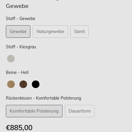
Gewebe
Stoff
Stoff
-
Gewebe
Gewebe
Naturgewebe
Samt
Stoff
Stoff
-
Kiesgrau
Beine
Beine
-
Hell
Rückenkissen
Rückenkissen
-
Komfortable Polsterung
Komfortable Polsterung
Dauerform
Verkaufspreis
€885,00