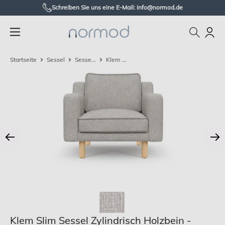
Zum
Schreiben Sie uns eine E-Mail: info@normod.de
Inhalt
Normod
springen
DE
Startseite
Sessel
Sesse...
Klem ...
Klem Slim Sessel Zylindrisch Holzbein -