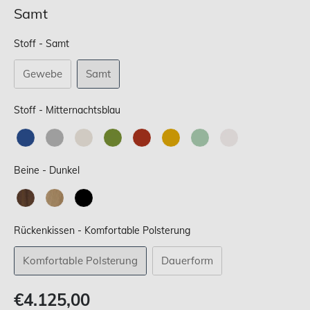
Samt
Stoff
Stoff
-
Samt
Gewebe
Samt
Stoff
Stoff
-
Mitternachtsblau
Beine
Beine
-
Dunkel
Rückenkissen
Rückenkissen
-
Komfortable Polsterung
Komfortable Polsterung
Dauerform
Verkaufspreis
€4.125,00