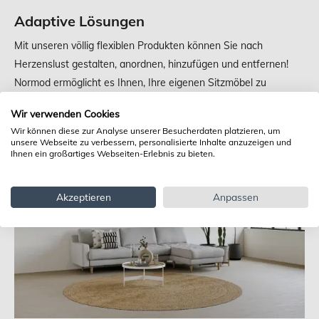
Adaptive Lösungen
Mit unseren völlig flexiblen Produkten können Sie nach
Herzenslust gestalten, anordnen, hinzufügen und entfernen!
Normod ermöglicht es Ihnen, Ihre eigenen Sitzmöbel zu
entwerfen, mit oder ohne Eckanordnung. Und das Beste daran
Wir verwenden Cookies
ist, dass Sie Ihre Einrichtung so oft ändern können, wie Sie
Wir können diese zur Analyse unserer Besucherdaten platzieren, um
möchten.
unsere Webseite zu verbessern, personalisierte Inhalte anzuzeigen und
Ihnen ein großartiges Webseiten-Erlebnis zu bieten.
Akzeptieren
Anpassen