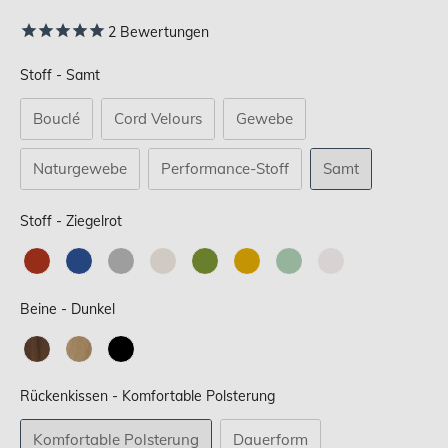
2
Bewertungen
Stoff
Stoff
-
Samt
Bouclé
Cord Velours
Gewebe
Naturgewebe
Performance-Stoff
Samt
Stoff
Stoff
-
Ziegelrot
Beine
Beine
-
Dunkel
Rückenkissen
Rückenkissen
-
Komfortable Polsterung
Komfortable Polsterung
Dauerform