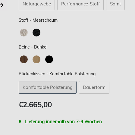
Naturgewebe
Performance-Stoff
Samt
Stoff
Stoff
-
Meerschaum
Beine
Beine
-
Dunkel
Rückenkissen
Rückenkissen
-
Komfortable Polsterung
Komfortable Polsterung
Dauerform
Verkaufspreis
€2.665,00
Lieferung innerhalb von 7-9 Wochen