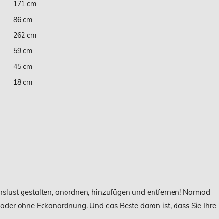
171 cm
86 cm
262 cm
59 cm
45 cm
18 cm
enslust gestalten, anordnen, hinzufügen und entfernen! Normod
 oder ohne Eckanordnung. Und das Beste daran ist, dass Sie Ihre