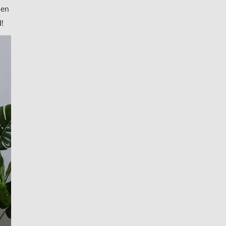
den
!