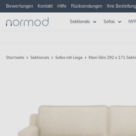
Zum
Bewertungen
Kontakt
Hilfe
Rücksendungen
Ihre Bestellun
Inhalt
springen
Normod
Sektionals
Sofas
NYR
DE
Startseite
Sektionals
Sofas mit Liege
Klem Slim 292 x 171 Sektio