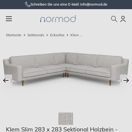
Zum
Schreiben Sie uns eine E-Mail: info@normod.de
Inhalt
Normod
springen
DE
Startseite
Sektionals
Ecksofas
Klem ...
Klem Slim 283 x 283 Sektional Holzbein -