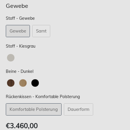
Gewebe
Stoff
Stoff
-
Gewebe
Gewebe
Samt
Stoff
Stoff
-
Kiesgrau
Beine
Beine
-
Dunkel
Rückenkissen
Rückenkissen
-
Komfortable Polsterung
Komfortable Polsterung
Dauerform
Verkaufspreis
€3.460,00