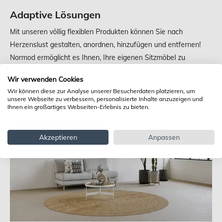
Adaptive Lösungen
Mit unseren völlig flexiblen Produkten können Sie nach
Herzenslust gestalten, anordnen, hinzufügen und entfernen!
Normod ermöglicht es Ihnen, Ihre eigenen Sitzmöbel zu
entwerfen, mit oder ohne Eckanordnung. Und das Beste daran
Wir verwenden Cookies
ist, dass Sie Ihre Einrichtung so oft ändern können, wie Sie
Wir können diese zur Analyse unserer Besucherdaten platzieren, um
möchten.
unsere Webseite zu verbessern, personalisierte Inhalte anzuzeigen und
Ihnen ein großartiges Webseiten-Erlebnis zu bieten.
Akzeptieren
Anpassen