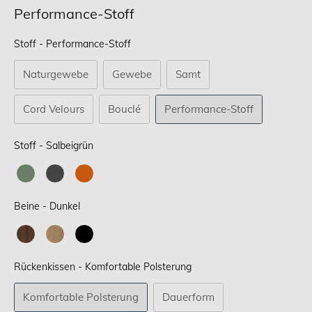
Performance-Stoff
Stoff
Stoff
-
Performance-Stoff
Naturgewebe
Gewebe
Samt
Cord Velours
Bouclé
Performance-Stoff
Stoff
Stoff
-
Salbeigrün
Beine
Beine
-
Dunkel
Rückenkissen
Rückenkissen
-
Komfortable Polsterung
Komfortable Polsterung
Dauerform