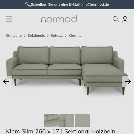
Zum
Schreiben Sie uns eine E-Mail: info@normod.de
Inhalt
Normod
springen
DE
Startseite
Sektionals
Sofas...
Klem ...
Klem Slim 266 x 171 Sektional Holzbein -