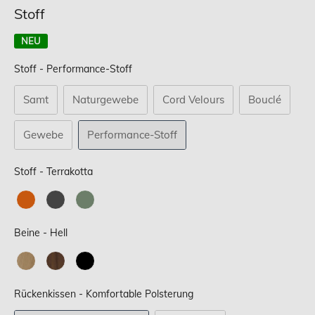
Stoff
NEU
Stoff
Stoff
-
Performance-Stoff
Samt
Naturgewebe
Cord Velours
Bouclé
Gewebe
Performance-Stoff
Stoff
Stoff
-
Terrakotta
Beine
Beine
-
Hell
Rückenkissen
Rückenkissen
-
Komfortable Polsterung