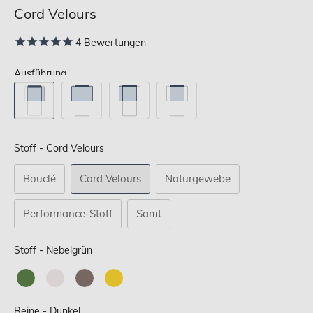
Cord Velours
4
Bewertungen
Ausführung
Stoff
Stoff
-
Cord Velours
Bouclé
Cord Velours
Naturgewebe
Performance-Stoff
Samt
Stoff
Stoff
-
Nebelgrün
Beine
Beine
-
Dunkel