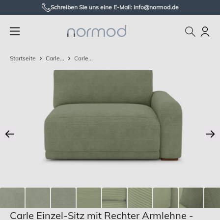
Zum
Schreiben Sie uns eine E-Mail: info@normod.de
Inhalt
Normod
springen
DE
Startseite
Carle...
Carle...
Carle Einzel-Sitz mit Rechter Armlehne -