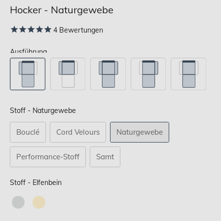
Hocker - Naturgewebe
4
Bewertungen
Ausführung
Stoff
Stoff
-
Naturgewebe
Bouclé
Cord Velours
Naturgewebe
Performance-Stoff
Samt
Stoff
Stoff
-
Elfenbein