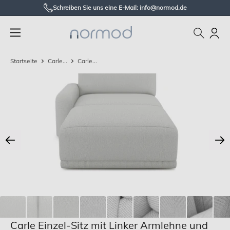
Zum
Schreiben Sie uns eine E-Mail: info@normod.de
Inhalt
Normod
springen
DE
Startseite
Carle...
Carle...
Carle Einzel-Sitz mit Linker Armlehne und