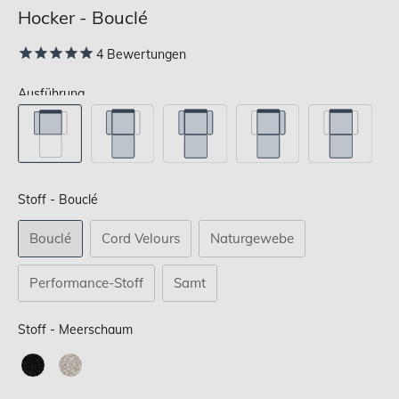
Hocker - Bouclé
4
Bewertungen
Ausführung
Stoff
Stoff
-
Bouclé
Bouclé
Cord Velours
Naturgewebe
Performance-Stoff
Samt
Stoff
Stoff
-
Meerschaum