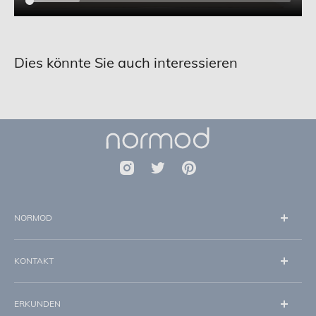
Dies könnte Sie auch interessieren
NORMOD
Über uns
KONTAKT
Impressum
Datenschutz
info@normod.de
AGB
ERKUNDEN