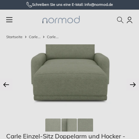
Zum
Schreiben Sie uns eine E-Mail: info@normod.de
Inhalt
Normod
springen
DE
Startseite
Carle...
Carle...
Carle Einzel-Sitz Doppelarm und Hocker -