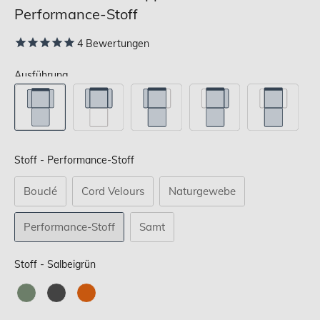
Performance-Stoff
4
Bewertungen
Ausführung
Stoff
Stoff
-
Performance-Stoff
Bouclé
Cord Velours
Naturgewebe
Performance-Stoff
Samt
Stoff
Stoff
-
Salbeigrün