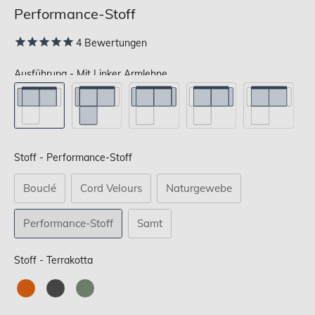
Performance-Stoff
4
Bewertungen
Ausführung - Mit Linker Armlehne
Stoff
Stoff
-
Performance-Stoff
Bouclé
Cord Velours
Naturgewebe
Performance-Stoff
Samt
Stoff
Stoff
-
Terrakotta